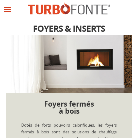
Panneau de gestion des cookies
Aller
au
contenu
principal
FOYERS & INSERTS
Foyers fermés
à bois
Dotés de forts pouvoirs calorifiques, les foyers
fermés à bois sont des solutions de chauffage