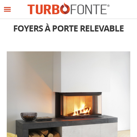
Panneau de gestion des cookies
Aller
au
contenu
principal
FOYERS À PORTE RELEVABLE