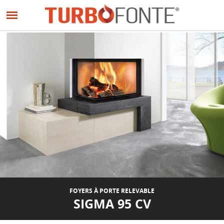
Panneau de gestion des cookies
Aller
au
contenu
principal
FOYERS À PORTE RELEVABLE
SIGMA 95 CV