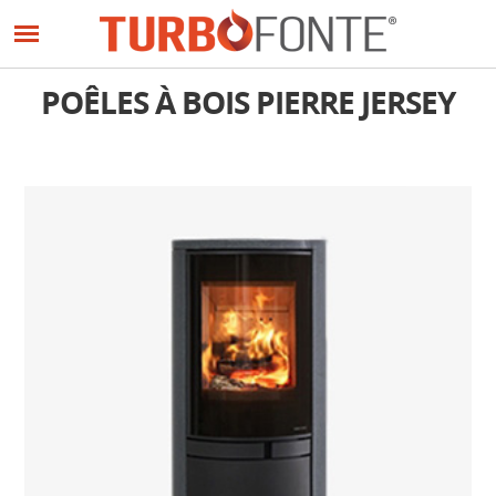
Panneau de gestion des cookies
Aller
au
contenu
principal
POÊLES À BOIS PIERRE JERSEY