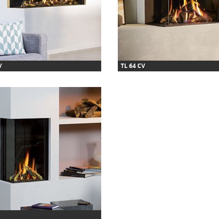
V
TL 64 CV