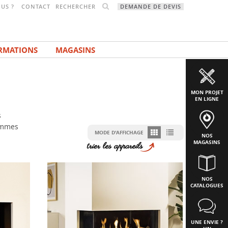
RECHERCHER
US ?
CONTACT
DEMANDE DE DEVIS
RMATIONS
MAGASINS
MON PROJET
EN LIGNE
s
lammes
MODE D'AFFICHAGE
NOS
MAGASINS
NOS
CATALOGUES
UNE ENVIE ?