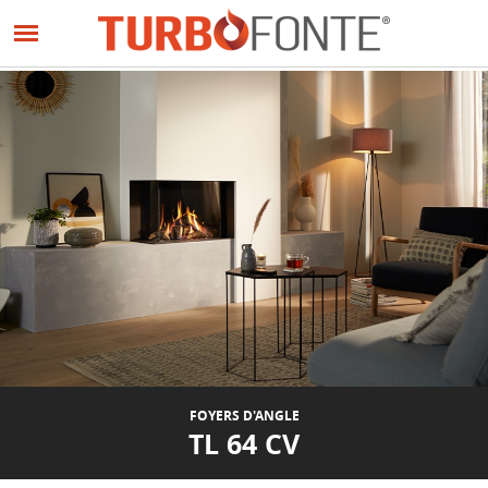
Panneau de gestion des cookies
Aller
au
contenu
principal
FOYERS D'ANGLE
TL 64 CV