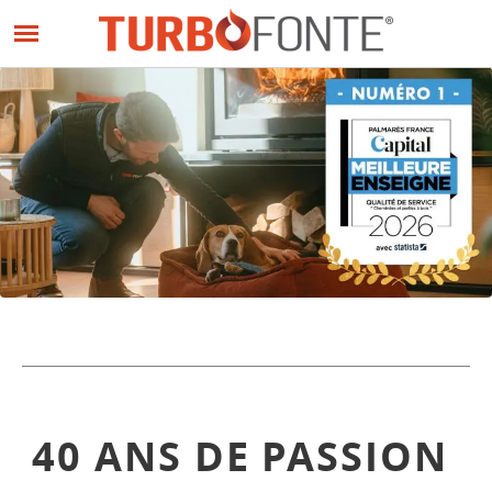
Panneau de gestion des cookies
Aller
au
contenu
principal
40 ANS DE PASSION