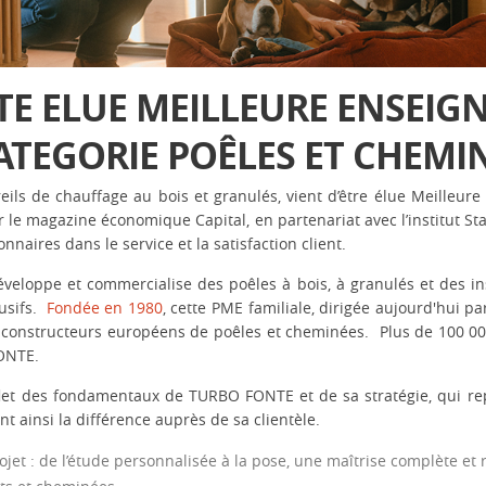
E ELUE MEILLEURE ENSEIGN
ATEGORIE POÊLES ET CHEMIN
ils de chauffage au bois et granulés, vient d’être élue Meilleure
le magazine économique Capital, en partenariat avec l’institut Statis
naires dans le service et la satisfaction client. ​
eloppe et commercialise des poêles à bois, à granulés et des in
sifs. ​
Fondée en 1980
, cette PME familiale, dirigée aujourd'hui pa
constructeurs européens de poêles et cheminées. ​ Plus de 100 00
NTE. ​
flet des fondamentaux de TURBO FONTE et de sa stratégie, qui rep
ant ainsi la différence auprès de sa clientèle.
ojet : de l’étude personnalisée à la pose, une maîtrise complète et