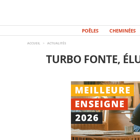
Aller
Panneau de gestion des cookies
au
contenu
principal
POÊLES
CHEMINÉES
ACCUEIL
>
ACTUALITÉS
TURBO FONTE, ÉLU