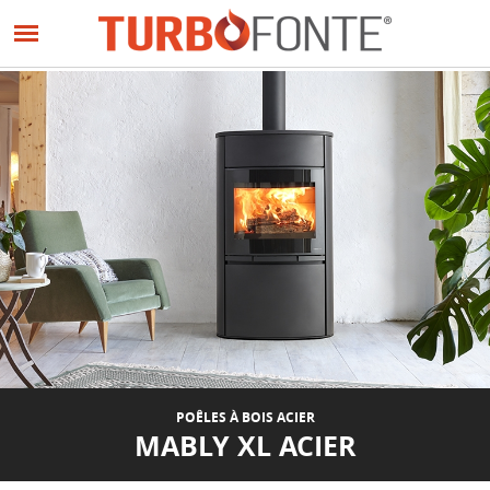
Panneau de gestion des cookies
Aller
au
PRÉCÉDENT
SUIVANT
contenu
principal
POÊLES À BOIS ACIER
MABLY XL ACIER