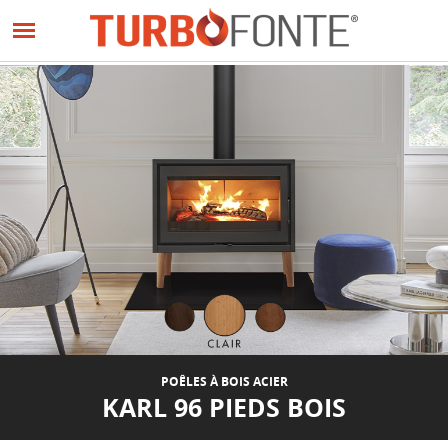
Panneau de gestion des cookies
Aller
au
contenu
principal
POÊLES À BOIS ACIER
KARL 96 PIEDS BOIS