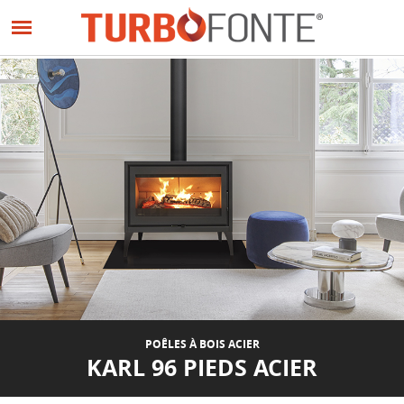
Panneau de gestion des cookies
Aller
au
contenu
principal
POÊLES À BOIS ACIER
KARL 96 PIEDS ACIER