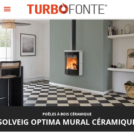
Panneau de gestion des cookies
Aller
au
contenu
principal
POÊLES À BOIS CÉRAMIQUE
SOLVEIG OPTIMA MURAL CÉRAMIQU