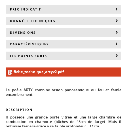
PRIX INDICATIF
DONNÉES TECHNIQUES
DIMENSIONS
CARACTÉRISTIQUES
LES POINTS FORTS
fiche_technique_artyv2.pdf
Le poêle ARTY combine vision panoramique du feu et faible
encombrement.
DESCRIPTION
Il possède une grande porte vitrée et une large chambre de
combustion en chamotte (bûches de 45cm de large). Mais il
optimise l’espace grâce à sa faible profondeur : 37 cm.