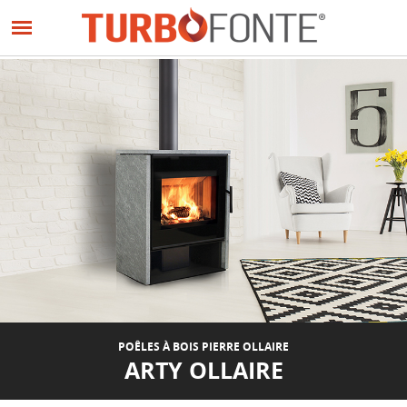
Panneau de gestion des cookies
Aller
au
contenu
principal
POÊLES À BOIS PIERRE OLLAIRE
ARTY OLLAIRE