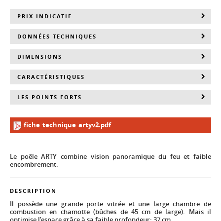
PRIX INDICATIF
DONNÉES TECHNIQUES
DIMENSIONS
CARACTÉRISTIQUES
LES POINTS FORTS
fiche_technique_artyv2.pdf
Le poêle ARTY combine vision panoramique du feu et faible
encombrement.
DESCRIPTION
Il possède une grande porte vitrée et une large chambre de
combustion en chamotte (bûches de 45 cm de large). Mais il
optimise l’espace grâce à sa faible profondeur: 37 cm.