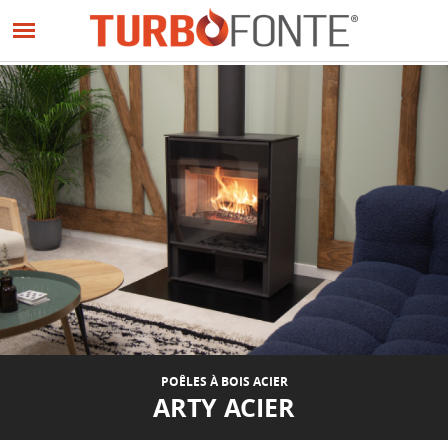
Panneau de gestion des cookies
Aller
au
contenu
principal
POÊLES À BOIS ACIER
ARTY ACIER