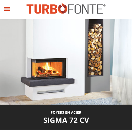
Panneau de gestion des cookies
Aller
au
contenu
principal
FOYERS EN ACIER
SIGMA 72 CV