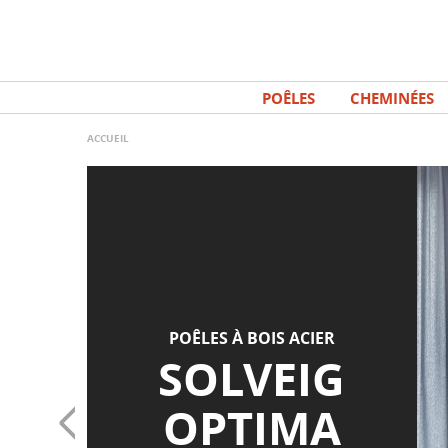
Aller
Panneau de gestion des cookies
au
contenu
principal
POÊLES
CHEMINÉES
ACCUEIL
POÊLES À BOIS ACIER
SOLVEIG
OPTIMA