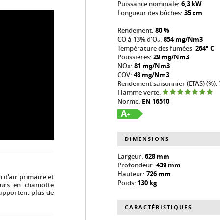
Puissance nominale:
6,3 kW
Longueur des bûches:
35 cm
Rendement:
80 %
CO à 13% d'O₂:
854 mg/Nm3
Température des fumées:
264° C
Poussières:
29 mg/Nm3
NOx:
81 mg/Nm3
COV:
48 mg/Nm3
Rendement saisonnier (ETAS) (%):
Flamme verte:
Norme:
EN 16510
A
+
DIMENSIONS
Largeur:
628 mm
Profondeur:
439 mm
Hauteur:
726 mm
 d'air primaire et
Poids:
130 kg
eurs en chamotte
apportent plus de
CARACTÉRISTIQUES