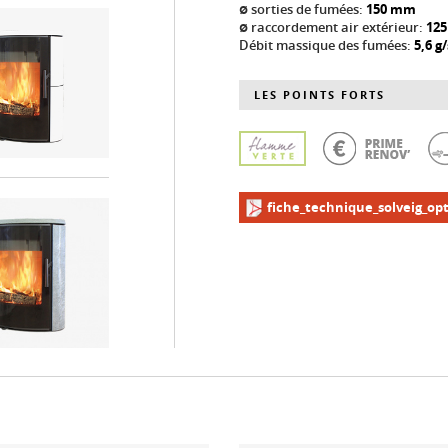
ø sorties de fumées:
150 mm
ø raccordement air extérieur:
12
Débit massique des fumées:
5,6 g/
LES POINTS FORTS
fiche_technique_solveig_op