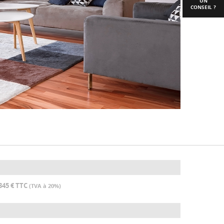
UN
CONSEIL ?
345 € TTC
(TVA à 20%)