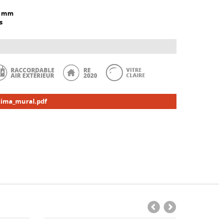
5 mm
s
tima_mural.pdf