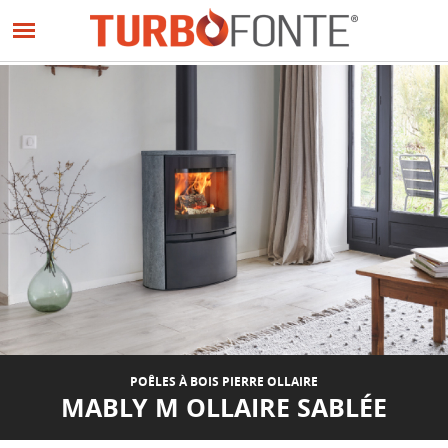
Panneau de gestion des cookies
Aller
au
PRÉCÉDENT
SUIVANT
contenu
principal
POÊLES À BOIS PIERRE OLLAIRE
MABLY M OLLAIRE SABLÉE