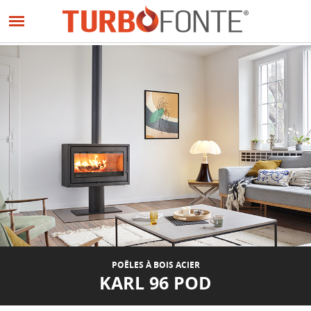
Panneau de gestion des cookies
Aller
au
PRÉCÉDENT
SUIVANT
contenu
principal
POÊLES À BOIS ACIER
KARL 96 POD