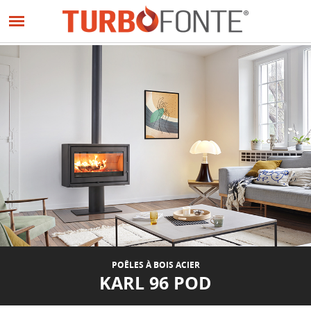
Panneau de gestion des cookies
Aller
au
contenu
principal
POÊLES À BOIS ACIER
KARL 96 POD