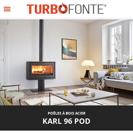
Panneau de gestion des cookies
Aller
au
PRÉCÉDENT
SUIVANT
contenu
principal
POÊLES À BOIS ACIER
KARL 96 POD