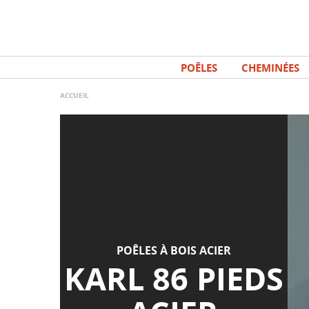
Aller
Panneau de gestion des cookies
au
contenu
principal
POÊLES
CHEMINÉES
ACCUEIL
POÊLES À BOIS ACIER
KARL 86 PIEDS