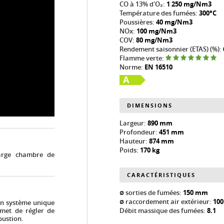
CO à 13% d'O₂:
1 250 mg/Nm3
Température des fumées:
300°C
Poussières:
40 mg/Nm3
NOx:
100 mg/Nm3
COV:
80 mg/Nm3
Rendement saisonnier (ETAS) (%):
Flamme verte:
Norme:
EN 16510
A
DIMENSIONS
Largeur:
890 mm
Profondeur:
451 mm
Hauteur:
874 mm
Poids:
170 kg
arge chambre de
CARACTÉRISTIQUES
ø sorties de fumées:
150 mm
ø raccordement air extérieur:
10
 un système unique
Débit massique des fumées:
8.1
ermet de régler de
bustion.