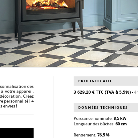
PRIX INDICATIF
rsonnalisation des
à votre appareil,
3 629,20 € TTC (TVA à 5,5%)
-
4 
 décoration. Créez
re personnalité ! 4
s envies !
DONNÉES TECHNIQUES
Puissance nominale:
8,5 kW
Longueur des bûches:
60 cm
Rendement:
76,5 %