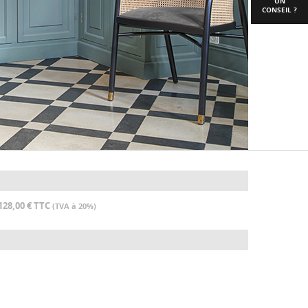
UN
CONSEIL ?
128,00 € TTC
(TVA à 20%)