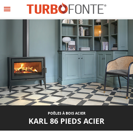
Panneau de gestion des cookies
Aller
au
contenu
principal
POÊLES À BOIS ACIER
KARL 86 PIEDS ACIER