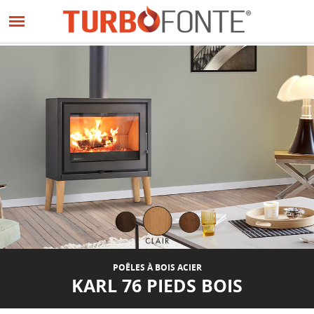
Panneau de gestion des cookies
Aller
au
contenu
principal
POÊLES À BOIS ACIER
KARL 76 PIEDS BOIS