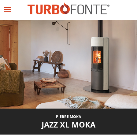
Panneau de gestion des cookies
Aller
au
PRÉCÉDENT
SUIVANT
contenu
principal
PIERRE MOKA
JAZZ XL MOKA