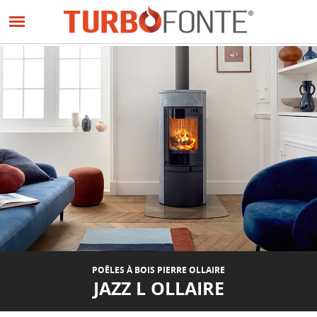
Panneau de gestion des cookies
Aller
au
contenu
principal
POÊLES À BOIS PIERRE OLLAIRE
JAZZ L OLLAIRE