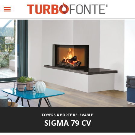
Panneau de gestion des cookies
Aller
au
PRÉCÉDENT
SUIVANT
contenu
principal
FOYERS À PORTE RELEVABLE
SIGMA 79 CV