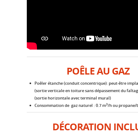
POÊLE AU GAZ
Poêler étanche (conduit concentrique): peut-être impl
(sortie verticale en toiture sans dépassement du faîtag
(sortie horizontale avec terminal mural)
3
Consommation de gaz naturel : 0.7 m
/h ou propane/b
DÉCORATION INCL