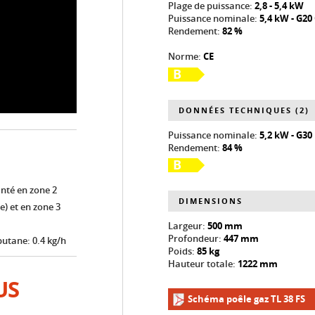
Plage de puissance:
2,8 - 5,4 kW
Puissance nominale:
5,4 kW - G20
Rendement:
82 %
Norme:
CE
B
DONNÉES TECHNIQUES (2)
Puissance nominale:
5,2 kW - G3
Rendement:
84 %
B
anté en zone 2
DIMENSIONS
e) et en zone 3
Largeur:
500 mm
Profondeur:
447 mm
utane: 0.4 kg/h
Poids:
85 kg
Hauteur totale:
1222 mm
US
Schéma poêle gaz TL 38 FS