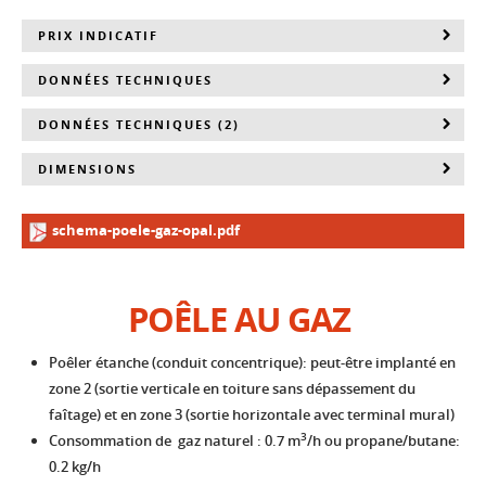
PRIX INDICATIF
DONNÉES TECHNIQUES
DONNÉES TECHNIQUES (2)
DIMENSIONS
schema-poele-gaz-opal.pdf
POÊLE AU GAZ
Poêler étanche (conduit concentrique): peut-être implanté en
zone 2 (sortie verticale en toiture sans dépassement du
faîtage) et en zone 3 (sortie horizontale avec terminal mural)
3
Consommation de gaz naturel : 0.7 m
/h ou propane/butane:
0.2 kg/h