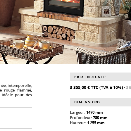
PRIX INDICATIF
née, intemporelle,
3 355,00 € TTC (TVA à 10%)
-
3 
e rouge flammé,
 idéale pour des
DIMENSIONS
Largeur:
1470 mm
Profondeur:
780 mm
Hauteur:
1 255 mm