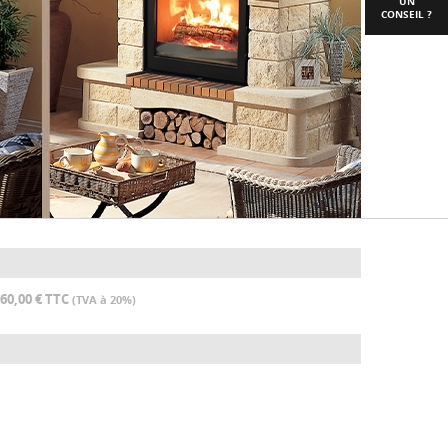
UN
CONSEIL ?
660,00 € TTC
(TVA à 20%)