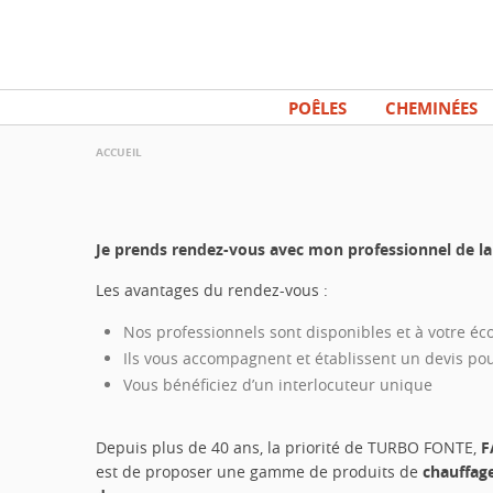
Aller
Panneau de gestion des cookies
au
contenu
principal
POÊLES
CHEMINÉES
ACCUEIL
Je prends rendez-vous avec mon professionnel de
Les avantages du rendez-vous :
Nos professionnels sont disponibles et à votre éc
Ils vous accompagnent et établissent un devis pou
Vous bénéficiez d’un interlocuteur unique
Depuis plus de 40 ans, la priorité de TURBO FONTE,
F
est de proposer une gamme de produits de
chauffag