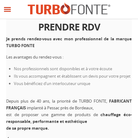
Panneau de gestion des cookies
Aller
au
contenu
PRENDRE RDV
principal
Je prends rendez-vous avec mon professionnel de la marque
TURBO FONTE
Les avantages du rendez-vous :
Nos professionnels sont disponibles et à votre écoute
Ils vous accompagnent et établissent un devis pour votre projet
Vous bénéficiez d’un interlocuteur unique
Depuis plus de 40 ans, la priorité de TURBO FONTE,
FABRICANT
FRANÇAIS
implanté à Pessac près de Bordeaux,
est de proposer une gamme de produits de
chauffage éco-
responsable, performante et esthétique
de sa propre marque.