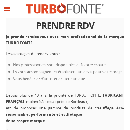
Panneau de gestion des cookies
Aller
au
contenu
PRENDRE RDV
principal
Je prends rendez-vous avec mon professionnel de la marque
TURBO FONTE
Les avantages du rendez-vous :
Nos professionnels sont disponibles et à votre écoute
Ils vous accompagnent et établissent un devis pour votre projet
Vous bénéficiez d’un interlocuteur unique
Depuis plus de 40 ans, la priorité de TURBO FONTE,
FABRICANT
FRANÇAIS
implanté à Pessac près de Bordeaux,
est de proposer une gamme de produits de
chauffage éco-
responsable, performante et esthétique
de sa propre marque.