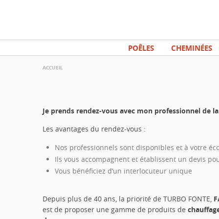
Aller
Panneau de gestion des cookies
au
contenu
principal
POÊLES
CHEMINÉES
ACCUEIL
Je prends rendez-vous avec mon professionnel de
Les avantages du rendez-vous :
Nos professionnels sont disponibles et à votre éc
Ils vous accompagnent et établissent un devis pou
Vous bénéficiez d’un interlocuteur unique
Depuis plus de 40 ans, la priorité de TURBO FONTE,
F
est de proposer une gamme de produits de
chauffag