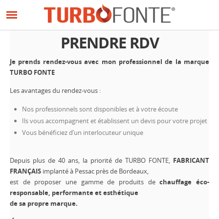
Panneau de gestion des cookies
Aller
au
contenu
PRENDRE RDV
principal
Je prends rendez-vous avec mon professionnel de la marque
TURBO FONTE
Les avantages du rendez-vous :
Nos professionnels sont disponibles et à votre écoute
Ils vous accompagnent et établissent un devis pour votre projet
Vous bénéficiez d’un interlocuteur unique
Depuis plus de 40 ans, la priorité de TURBO FONTE,
FABRICANT
FRANÇAIS
implanté à Pessac près de Bordeaux,
est de proposer une gamme de produits de
chauffage éco-
responsable, performante et esthétique
de sa propre marque.