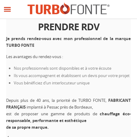
Panneau de gestion des cookies
Aller
au
contenu
PRENDRE RDV
principal
Je prends rendez-vous avec mon professionnel de la marque
TURBO FONTE
Les avantages du rendez-vous :
Nos professionnels sont disponibles et à votre écoute
Ils vous accompagnent et établissent un devis pour votre projet
Vous bénéficiez d’un interlocuteur unique
Depuis plus de 40 ans, la priorité de TURBO FONTE,
FABRICANT
FRANÇAIS
implanté à Pessac près de Bordeaux,
est de proposer une gamme de produits de
chauffage éco-
responsable, performante et esthétique
de sa propre marque.