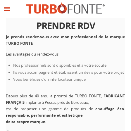
Panneau de gestion des cookies
Aller
au
contenu
PRENDRE RDV
principal
Je prends rendez-vous avec mon professionnel de la marque
TURBO FONTE
Les avantages du rendez-vous :
Nos professionnels sont disponibles et à votre écoute
Ils vous accompagnent et établissent un devis pour votre projet
Vous bénéficiez d’un interlocuteur unique
Depuis plus de 40 ans, la priorité de TURBO FONTE,
FABRICANT
FRANÇAIS
implanté à Pessac près de Bordeaux,
est de proposer une gamme de produits de
chauffage éco-
responsable, performante et esthétique
de sa propre marque.