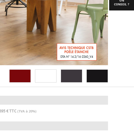
UN
CONSEIL ?
895 € TTC
(TVA à 20%)