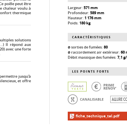
 Ce poêle peut être
Largeur:
571 mm
de chaleur voulu à
Profondeur:
589 mm
 confort thermique
Hauteur:
1 176 mm
Poids:
180 kg
CARACTÉRISTIQUES
ultiples solutions
...) Il répond aux
ø sorties de fumées:
80
0) avec une forte
ø raccordement air extérieur:
60
.
Débit massique des fumées:
7,1 g/
LES POINTS FORTS
 permettre jusqu’à
lencieux, et offre
fiche_technique_tal.pdf