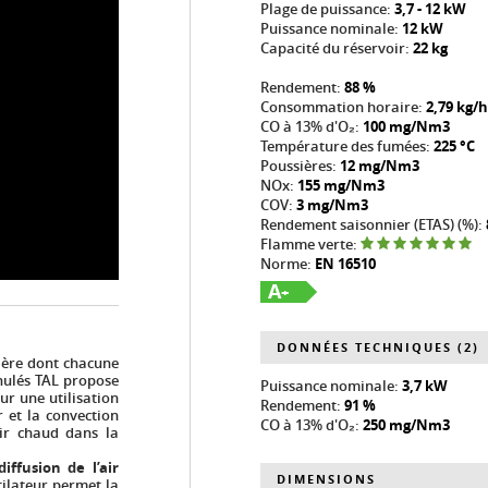
Plage de puissance:
3,7 - 12 kW
Puissance nominale:
12 kW
Capacité du réservoir:
22 kg
Rendement:
88 %
Consommation horaire:
2,79 kg/h
CO à 13% d'O₂:
100 mg/Nm3
Température des fumées:
225 °C
Poussières:
12 mg/Nm3
NOx:
155 mg/Nm3
COV:
3 mg/Nm3
Rendement saisonnier (ETAS) (%):
Flamme verte:
Norme:
EN 16510
A
+
DONNÉES TECHNIQUES (2)
rière dont chacune
nulés TAL propose
Puissance nominale:
3,7 kW
ur une utilisation
Rendement:
91 %
r et la convection
CO à 13% d'O₂:
250 mg/Nm3
air chaud dans la
iffusion de l’air
DIMENSIONS
tilateur permet la