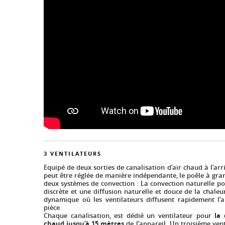
3 VENTILATEURS
Equipé de deux sorties de canalisation d’air chaud à l’ar
peut être réglée de manière indépendante, le poêle à gra
deux systèmes de convection : La convection naturelle po
discrète et une diffusion naturelle et douce de la chaleu
dynamique où les ventilateurs diffusent rapidement l’
pièce.
Chaque canalisation, est dédié un ventilateur pour
la d
chaud jusqu’à 15 mètres
de l’appareil. Un troisième ven