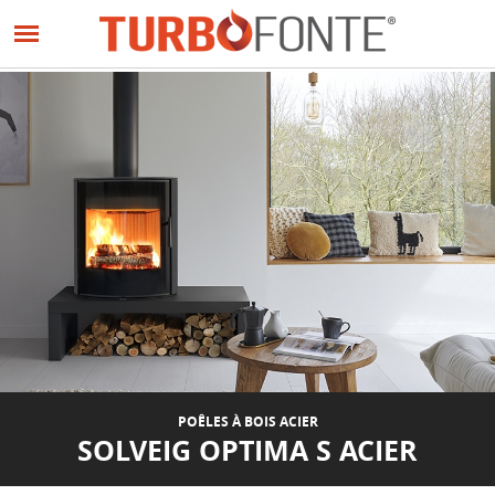
Panneau de gestion des cookies
Aller
au
PRÉCÉDENT
SUIVANT
contenu
principal
POÊLES À BOIS ACIER
SOLVEIG OPTIMA S ACIER