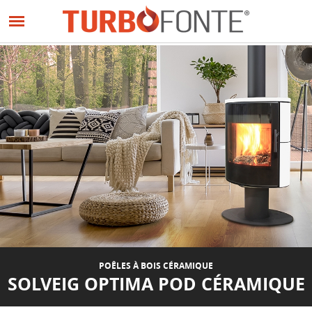
Panneau de gestion des cookies
Aller
au
contenu
principal
POÊLES À BOIS CÉRAMIQUE
SOLVEIG OPTIMA POD CÉRAMIQUE