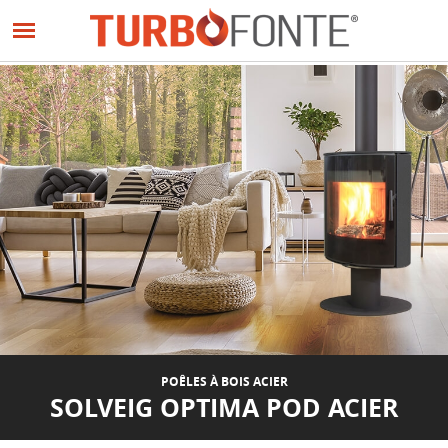
Panneau de gestion des cookies
Aller
au
PRÉCÉDENT
SUIVANT
contenu
principal
POÊLES À BOIS ACIER
SOLVEIG OPTIMA POD ACIER