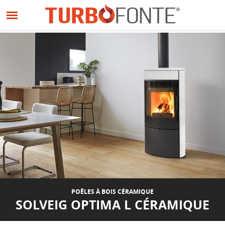
Panneau de gestion des cookies
Aller
au
PRÉCÉDENT
SUIVANT
contenu
principal
POÊLES À BOIS CÉRAMIQUE
SOLVEIG OPTIMA L CÉRAMIQUE