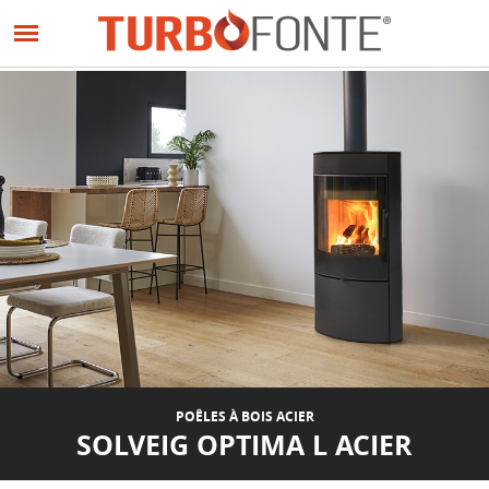
Panneau de gestion des cookies
Aller
au
PRÉCÉDENT
SUIVANT
contenu
principal
POÊLES À BOIS ACIER
SOLVEIG OPTIMA L ACIER