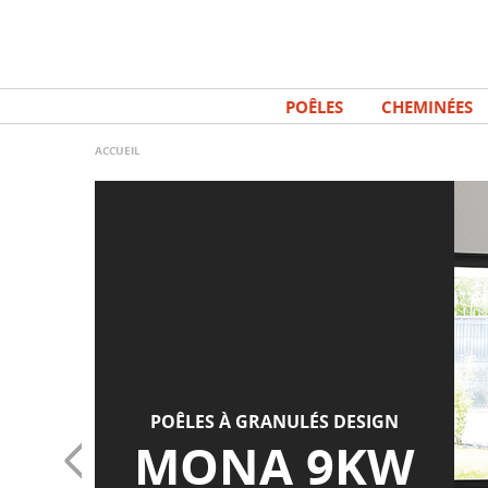
Aller
Panneau de gestion des cookies
au
contenu
principal
POÊLES
CHEMINÉES
ACCUEIL
POÊLES À GRANULÉS DESIGN
MONA 9KW