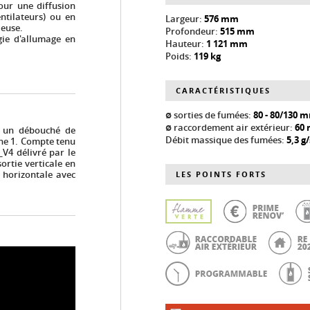
our une diffusion
ntilateurs) ou en
Largeur:
576 mm
ieuse.
Profondeur:
515 mm
gie d'allumage en
Hauteur:
1 121 mm
.
Poids:
119 kg
CARACTÉRISTIQUES
ø sorties de fumées:
80 - 80/130 
ø raccordement air extérieur:
60
te un débouché de
Débit massique des fumées:
5,3 g/
ne 1. Compte tenu
V4 délivré par le
ortie verticale en
e horizontale avec
LES POINTS FORTS