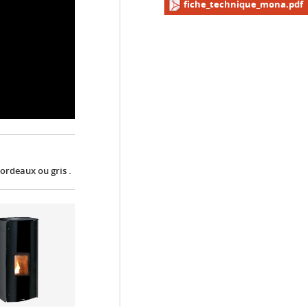
fiche_technique_mona.pdf
bordeaux ou gris .