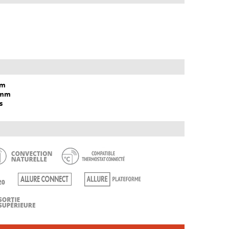
mm
 mm
s