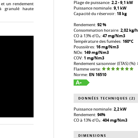
Plage de puissance:
2.2 - 9,1 kW
) et un rendement
Puissance nominale:
9,1 kW
à granulé haute
Capacité du réservoir:
18 kg
Rendement:
92 %
Consommation horaire:
2,02 kg/h
CO à 13% d'O₂:
47 mg/Nm3
Température des fumées:
160°C
Poussières:
16 mg/Nm3
NOx:
149 mg/Nm3
COV:
1 mg/Nm3
Rendement saisonnier (ETAS) (%):
Flamme verte:
Norme:
EN 16510
A
+
DONNÉES TECHNIQUES (2)
Puissance nominale:
2,2 kW
Rendement:
94%
CO à 13% d'O₂:
404 mg/Nm3
DIMENSIONS