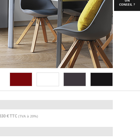
UN
CONSEIL ?
830 € TTC
(TVA à 20%)