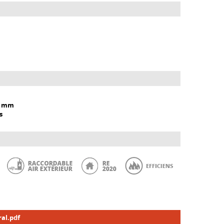
0 mm
s
al.pdf