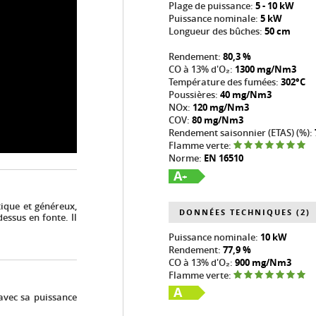
Plage de puissance:
5 - 10 kW
Puissance nominale:
5 kW
Longueur des bûches:
50 cm
Rendement:
80,3 %
CO à 13% d'O₂:
1300 mg/Nm3
Température des fumées:
302°C
Poussières:
40 mg/Nm3
NOx:
120 mg/Nm3
COV:
80 mg/Nm3
Rendement saisonnier (ETAS) (%):
Flamme verte:
Norme:
EN 16510
A
+
tique et généreux,
DONNÉES TECHNIQUES (2)
ssus en fonte. Il
Puissance nominale:
10 kW
Rendement:
77,9 %
CO à 13% d'O₂:
900 mg/Nm3
Flamme verte:
A
avec sa puissance