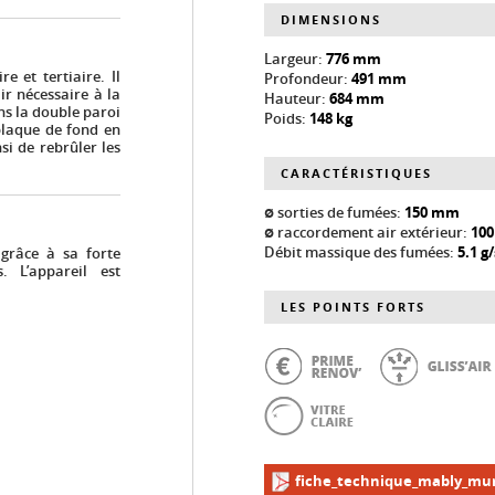
DIMENSIONS
Largeur:
776 mm
e et tertiaire. Il
Profondeur:
491 mm
ir nécessaire à la
Hauteur:
684 mm
ns la double paroi
Poids:
148 kg
plaque de fond en
si de rebrûler les
CARACTÉRISTIQUES
ø sorties de fumées:
150 mm
ø raccordement air extérieur:
10
Débit massique des fumées:
5.1 g/
grâce à sa forte
. L’appareil est
LES POINTS FORTS
fiche_technique_mably_mur