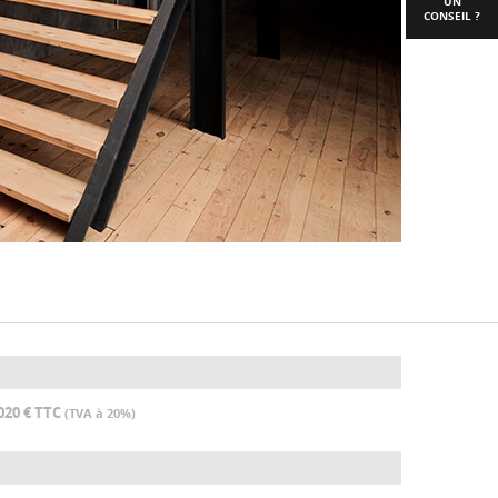
UN
CONSEIL ?
020 € TTC
(TVA à 20%)