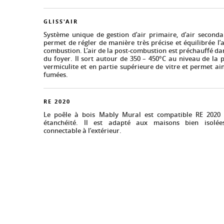
GLISS'AIR
Système unique de gestion d’air primaire, d’air secondair
permet de régler de manière très précise et équilibrée l’a
combustion. L’air de la post-combustion est préchauffé da
du foyer. Il sort autour de 350 – 450°C au niveau de la 
vermiculite et en partie supérieure de vitre et permet ain
fumées.
RE 2020
Le poêle à bois Mably Mural est compatible RE 2020 
étanchéité. Il est adapté aux maisons bien isolées
connectable à l’extérieur.