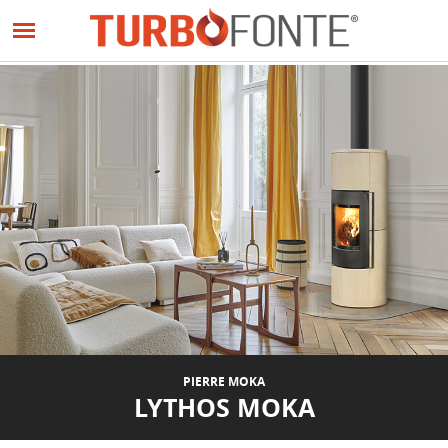
Panneau de gestion des cookies
Aller
au
contenu
principal
PIERRE MOKA
LYTHOS MOKA