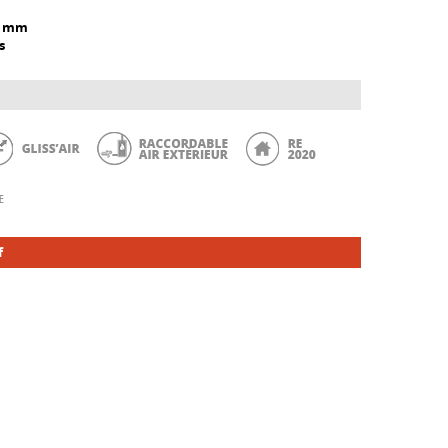
0 mm
s
f