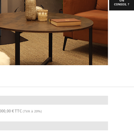
UN
CONSEIL ?
000,00 € TTC
(TVA à 20%)