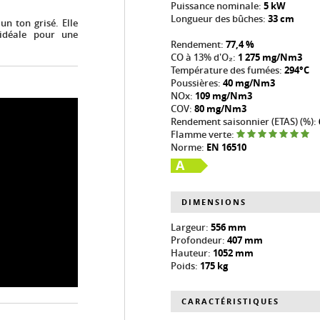
Puissance nominale:
5 kW
Longueur des bûches:
33 cm
un ton grisé. Elle
idéale pour une
Rendement:
77,4 %
CO à 13% d'O₂:
1 275 mg/Nm3
Température des fumées:
294°C
Poussières:
40 mg/Nm3
NOx:
109 mg/Nm3
COV:
80 mg/Nm3
Rendement saisonnier (ETAS) (%):
Flamme verte:
Norme:
EN 16510
A
DIMENSIONS
Largeur:
556 mm
Profondeur:
407 mm
Hauteur:
1052 mm
Poids:
175 kg
CARACTÉRISTIQUES