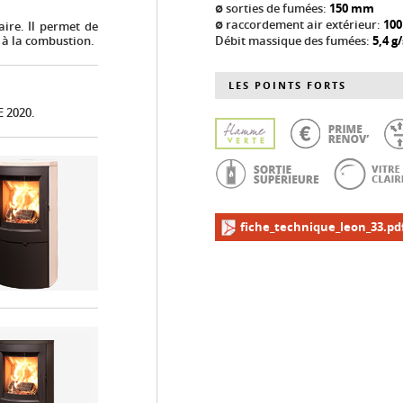
ø sorties de fumées:
150 mm
ø raccordement air extérieur:
10
aire. Il permet de
Débit massique des fumées:
5,4 g/
e à la combustion.
LES POINTS FORTS
E 2020.
fiche_technique_leon_33.pd