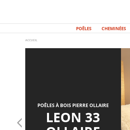
Aller
Panneau de gestion des cookies
au
contenu
principal
POÊLES
CHEMINÉES
ACCUEIL
POÊLES À BOIS PIERRE OLLAIRE
LEON 33