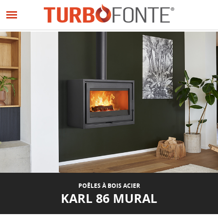
Panneau de gestion des cookies
Aller
au
contenu
principal
POÊLES À BOIS ACIER
KARL 86 MURAL