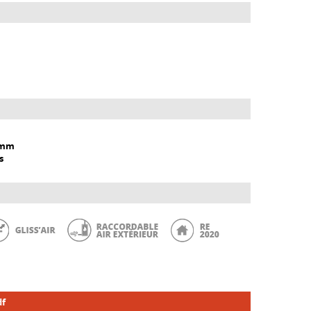
 mm
s
df