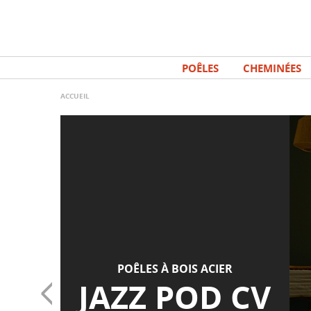
Aller
Panneau de gestion des cookies
au
contenu
principal
POÊLES
CHEMINÉES
ACCUEIL
POÊLES À BOIS ACIER
JAZZ POD CV