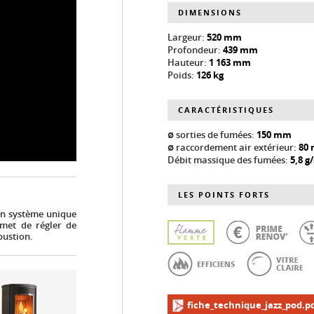
DIMENSIONS
Largeur:
520 mm
Profondeur:
439 mm
Hauteur:
1 163 mm
Poids:
126 kg
CARACTÉRISTIQUES
ø sorties de fumées:
150 mm
ø raccordement air extérieur:
80
Débit massique des fumées:
5,8 g/
LES POINTS FORTS
 un système unique
ermet de régler de
bustion.
fiche_technique_jazz_pod.p