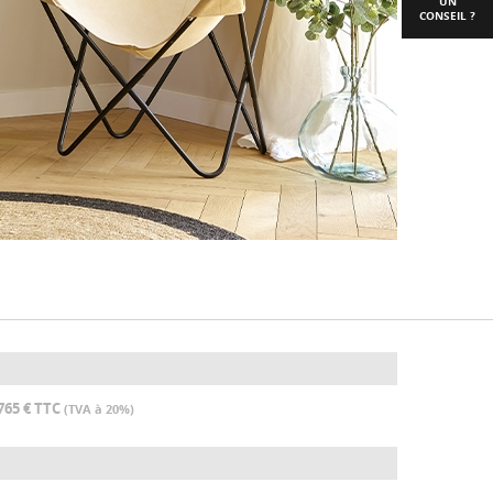
UN
CONSEIL ?
765 € TTC
(TVA à 20%)