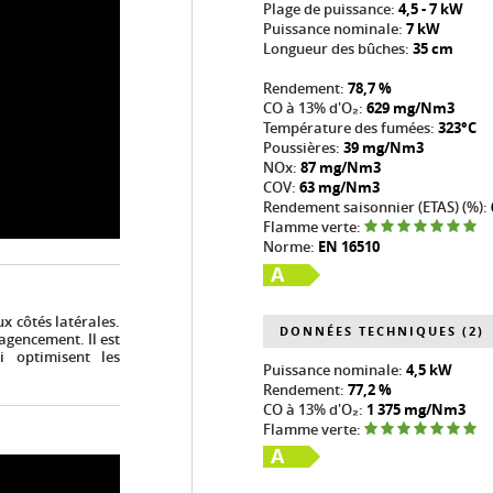
Plage de puissance:
4,5 - 7 kW
Puissance nominale:
7 kW
Longueur des bûches:
35 cm
Rendement:
78,7 %
CO à 13% d'O₂:
629 mg/Nm3
Température des fumées:
323°C
Poussières:
39 mg/Nm3
NOx:
87 mg/Nm3
COV:
63 mg/Nm3
Rendement saisonnier (ETAS) (%):
Flamme verte:
Norme:
EN 16510
A
x côtés latérales.
DONNÉES TECHNIQUES (2)
agencement. Il est
 optimisent les
Puissance nominale:
4,5 kW
Rendement:
77,2 %
CO à 13% d'O₂:
1 375 mg/Nm3
Flamme verte:
A