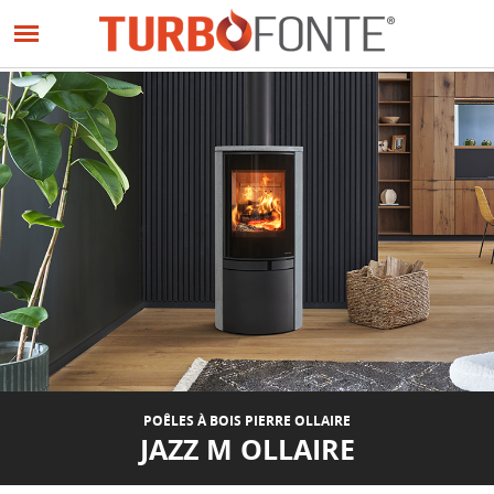
Panneau de gestion des cookies
Aller
au
contenu
principal
POÊLES À BOIS PIERRE OLLAIRE
JAZZ M OLLAIRE