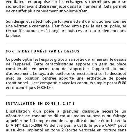
ventilateur et propulsé sur les échangeurs thermiques pour se
réchauffer avant d'être réinjecté dans l'air ambiant. Cela permet
de chauffer plus rapidement un volume d'air.
Son design et sa technologie lui permettent de fonctionner comme
une véritable cheminée. L'air froid entre par le bas du poêle, se
réchauffe autour des échangeurs puis ressort naturellement dans
la pièce.
SORTIE DES FUMÉES PAR LE DESSUS
Ce poêle optimise l'espace grâce à sa sortie de fumée sur le dessus
de l'appareil. Cette caractéristique apporte un gain de place
considérable en permettant de rapprocher l'appareil du mur
d'adossement. Le tuyau de poêle se connecte ainsi sur le dessus et
avec sa position centrée apporte une esthétique de poêle
traditionnel. Il est compatible avec les conduits simple paroi Ø 80
et concentriques Ø 80/130.
INSTALLATION EN ZONE 1, 2 ET 3
L'installation d'un poêle à granulés classique nécessite un
débouché de conduit de 40 cm au moins au-dessus du faîtage
appelé zone 1. Compte tenu de sa qualité de poêle étanche et du
DTA N°14.2/15-2084_V9 délivré par le CSTB, le poêle CAMY peut
aussi être implanté en zone 2 (sortie verticale en toiture sans